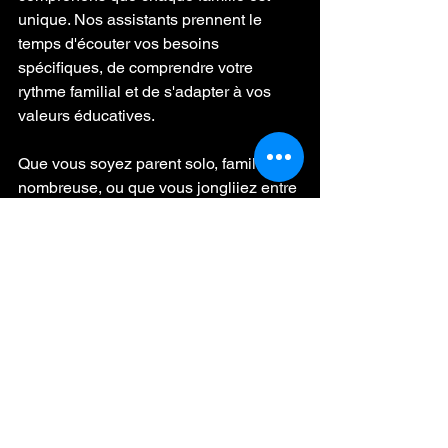
unique. Nos assistants prennent le 
temps d'écouter vos besoins 
spécifiques, de comprendre votre 
rythme familial et de s'adapter à vos 
valeurs éducatives.
Que vous soyez parent solo, famille 
nombreuse, ou que vous jongliiez entre 
plusieurs villes, nous trouvons la 
solution qui vous correspond. Notre 
approche bienveillante et notre équipe 
multilingue nous permettent 
d'accompagner des familles aux profils 
très variés.
Votre rentrée sereine 
commence maintenant
La rentrée approche, mais il n'est pas 