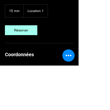
15 min
1
Location 1
5
m
i
n
Réserver
Coordonnées
Assistanat virtuel
bilingue/trilingue